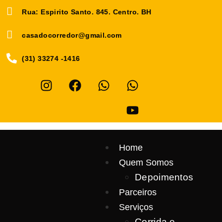
Rua: Espirito Santo. 845. Centro. BH
casadocorredor@gmail.com
(31) 33274 -1416
Home
Quem Somos
Depoimentos
Parceiros
Serviços
Corrida e