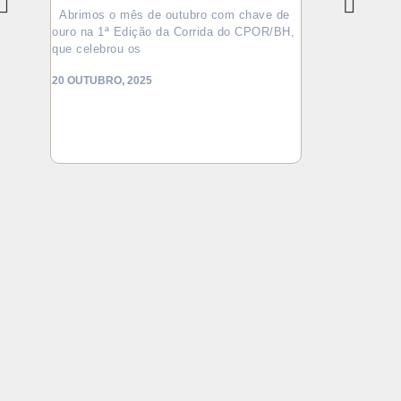
TRADICIONAL CORR
Abrimos o mês de outubro com chave de
ouro na 1ª Edição da Corrida do CPOR/BH,
MARIANA, 2025.
que celebrou os
No último doming
2025, a Casa do 
20 OUTUBRO, 2025
um troféu por eq
15 OUTUBRO, 202